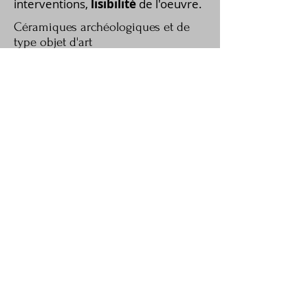
interventions,
lisibilité
de l'oeuvre.
Céramiques archéologiques et de
type objet d'art
Pour tout renseignement, voir
la rubrique "
contact et devis
".
Mosaïques archéologiques et
modernes
Devis gratuits
Julie Thiaudiere
Conservateur restaurateur du patrimoine
SIRET :
847 714 466 00012