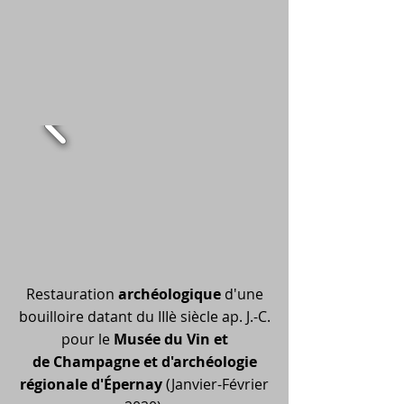
Restauration
archéologique
d'une
bouilloire datant du IIIè siècle ap. J.-C.
pour le
Musée du Vin et
de Champagne et d'archéologie
régionale d'Épernay
(Janvier-Février