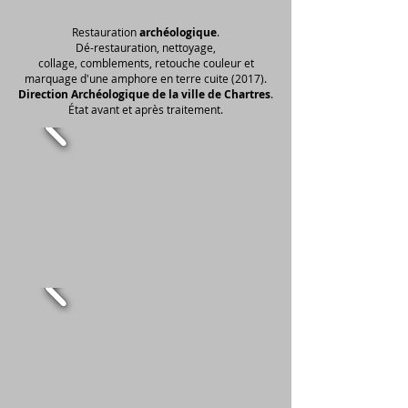
Restauration
archéologique
.
Dé-restauration, nettoyage,
collage, comblements, retouche couleur et
marquage d'une amphore en terre cuite (2017).
Direction Archéologique de la ville de Chartres
.
État avant et après traitement.​