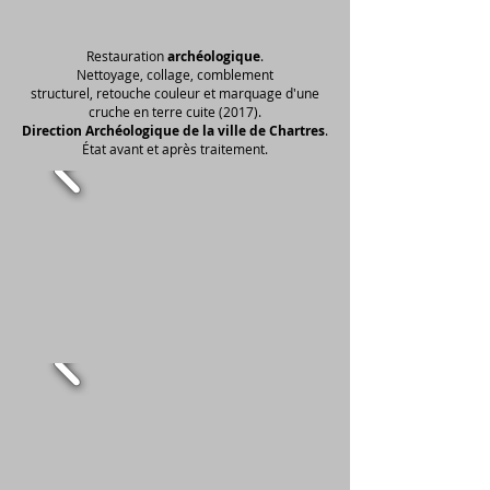
Restauration
archéologique
.
Nettoyage, collage, comblement
structurel, retouche couleur et marquage d'une
cruche en terre cuite (2017).
Direction Archéologique de la ville de Chartres
.
État avant et après traitement.​