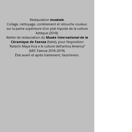
Restauration
muséale
.
Collage, nettoyage, comblement et retouche couleur,
sur la partie supérieure d'un plat tripode de la culture
Aztèque (2018).
Atelier de restauration du
Musée International de la
Céramique de Faenza
(Italie), pour l'exposition
"Aztechi Maya Inca e le culture dell'antica America"
(MIC Faenza
2018-2019)
.
État avant et après traitement, face/revers.