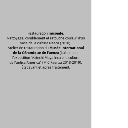
Restauration
muséale
.
Nettoyage, comblement et retouche couleur d'un
vase de la culture Nasca (2018).
Atelier de restauration du
Musée International
de la Céramique de Faenza
(Italie), pour
l'exposition "Aztechi Maya Inca e le culture
dell'antica America" (MIC Faenza
2018-2019)
.
État avant et après traitement.